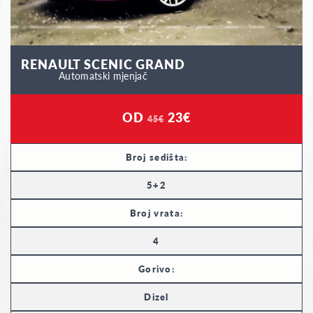
RENAULT SCENIC GRAND
Automatski mjenjač
OD
23€
45€
Broj sedišta:
5+2
Broj vrata:
4
Gorivo:
Dizel