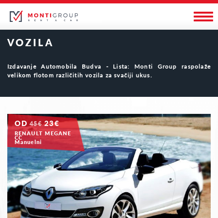
VOZILA
Izdavanje Automobila Budva - Lista: Monti Group raspolaže
velikom flotom različitih vozila za svačiji ukus.
OD
23€
45€
RENAULT MEGANE
CC
Manuelni