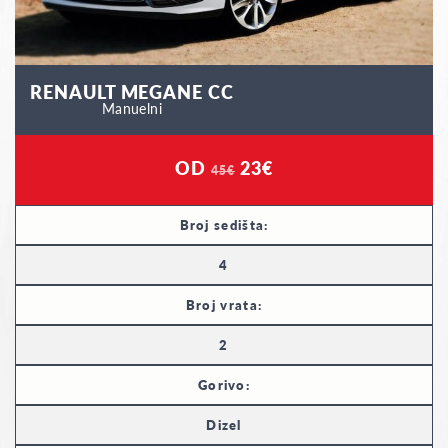
RENAULT MEGANE CC
Manuelni
OD
23€
45€
Broj sedišta:
4
Broj vrata:
2
Gorivo:
Dizel